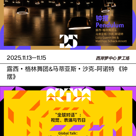
2025.11.13
—11.15
西岸梦中心 梦工场
露西·格林舞团&马蒂亚斯·沙克-阿诺特 《钟
摆》